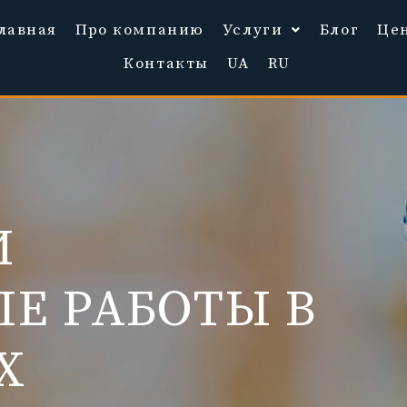
лавная
Про компанию
Услуги
Блог
Це
Контакты
UA
RU
И
Е РАБОТЫ В
Х