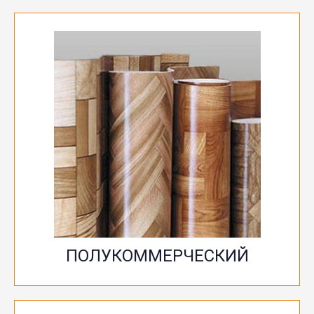
Также отличается богатым ассортиментов
дизайнов и красок. Защитный слой у него вдвое
толще бытового линолеума – 0.7 мм, что
обуславливает и более длительный срок
эксплуатации – до 20 лет. Такой материал
подходит для различных бытовых помещений –
коридоров, кухонь, гостиных и столовых, а также
для небольших офисов с минимумом
сотрудников.
ПОЛУКОММЕРЧЕСКИЙ