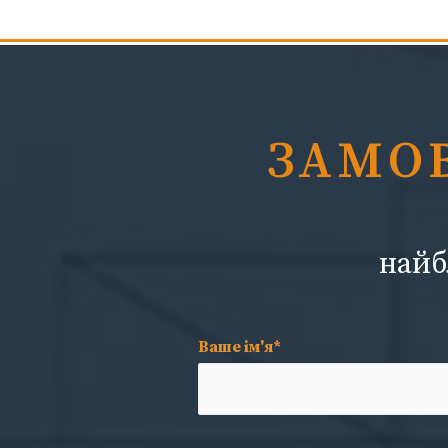
ЗАМО
найб
Ваше ім'я*