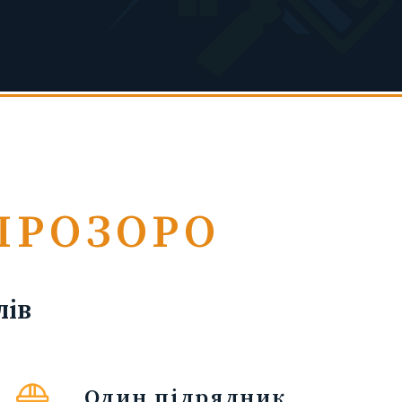
 ПРОЗОРО
лів
Один підрядник