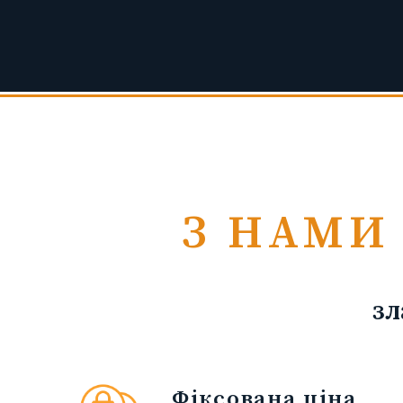
З НАМИ 
зл
Фіксована ціна