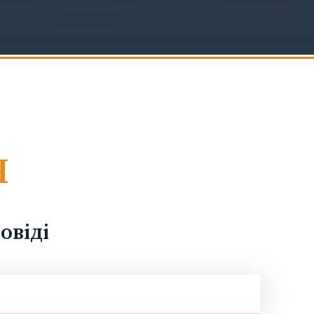
Я
овіді