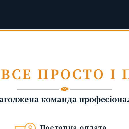
ВСЕ ПРОСТО І
агоджена команда професіона
Поетапна оплата