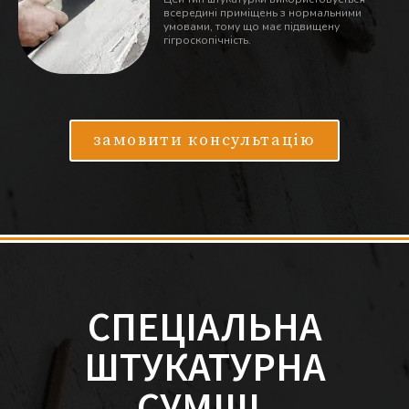
всередині приміщень з нормальними
умовами, тому що має підвищену
гігроскопічність.
замовити консультацію
СПЕЦІАЛЬНА
ШТУКАТУРНА
СУМІШ.