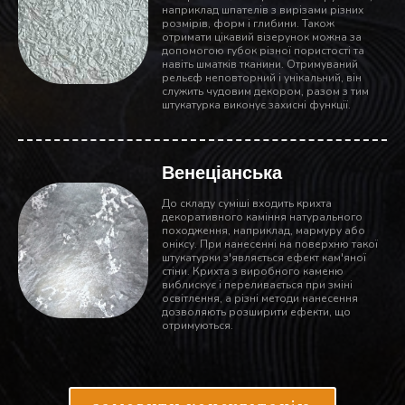
наприклад шпателів з вирізами різних
розмірів, форм і глибини. Також
отримати цікавий візерунок можна за
допомогою губок різної пористості та
навіть шматків тканини. Отримуваний
рельєф неповторний і унікальний, він
служить чудовим декором, разом з тим
штукатурка виконує захисні функції.
Венеціанська
До складу суміші входить крихта
декоративного каміння натурального
походження, наприклад, мармуру або
оніксу. При нанесенні на поверхню такої
штукатурки з'являється ефект кам'яної
стіни. Крихта з виробного каменю
виблискує і переливається при зміні
освітлення, а різні методи нанесення
дозволяють розширити ефекти, що
отримуються.